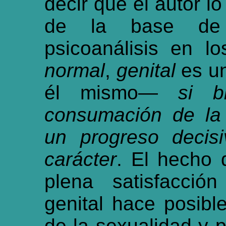
decir que el autor lo
de la base de
psicoanálisis en lo
normal
,
genital
es un
él mismo—
si b
consumación de la 
un progreso decis
carácter
. El hecho 
plena satisfacció
genital hace posible
de la sexualidad y 