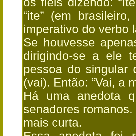
os fiéis dizendo: “I
“ite” (em brasileir
imperativo do verbo lat
Se houvesse apenas 
dirigindo-se a ele 
pessoa do singular do
(vai). Então: “Vai, a
Há uma anedota qu
senadores romanos. 
mais curta.
Essa anedota foi r