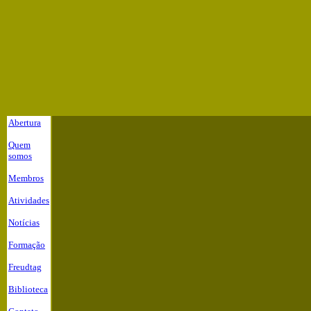
Abertura
Quem
somos
Membros
Atividades
Notícias
Formação
Freudtag
Biblioteca