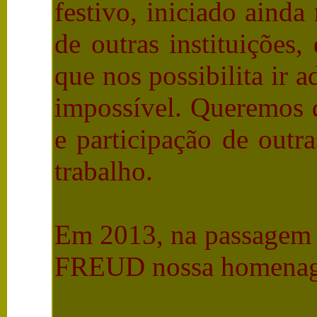
festivo, iniciado aind
de outras instituições
que nos possibilita ir
impossível. Queremos q
e participação de outra
trabalho.
Em 2013, na passagem 
FREUD nossa homenag