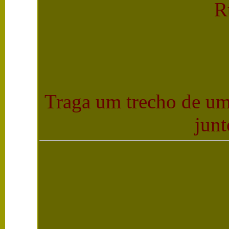
R
T
raga um trecho de uma
junt