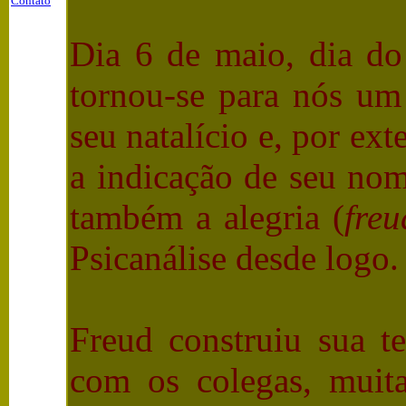
Contato
Dia 6 de maio, dia do
tornou-se para nós u
seu natalício e, por ex
a indicação de seu nom
também a alegria (
freu
Psicanálise desde logo.
Freud construiu sua t
com os colegas, muita