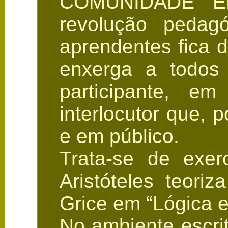
COMUNIDADE EP
revolução pedag
aprendentes fica d
enxerga a todos
participante, 
interlocutor que, 
e em público.
Trata-se de exer
Aristóteles teori
Grice em “Lógica 
No ambiente escrit