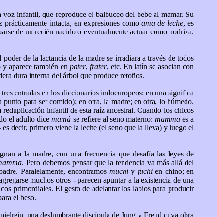
la voz infantil, que reproduce el balbuceo del bebe al mamar. Su
aíz prácticamente intacta, en expresiones como
ama de leche
, es
uparse de un recién nacido o eventualmente actuar como nodriza.
 poder de la lactancia de la madre se irradiara a través de todos
o y aparece también en
pater
,
frater
, etc. En latín se asocian con
dera dura interna del árbol que produce retoños.
 tres entradas en los diccionarios indoeuropeos: en una significa
á a punto para ser comido); en otra, la madre; en otra, lo húmedo.
a reduplicación infantil de esta raíz ancestral. Cuando los chicos
do el adulto dice
mamá
se refiere al seno materno:
mamma
es a
 - es decir, primero viene la leche (el seno que la lleva) y luego el
gnan a la madre, con una frecuencia que desafía las leyes de
mamma
. Pero debemos pensar que la tendencia va más allá del
 padre. Paralelamente, encontramos
muchi
y
fuchi
en chino; en
agregarse muchos otros - parecen apuntar a la existencia de una
cos primordiales. El gesto de adelantar los labios para producir
para el beso.
 Spielrein, una deslumbrante discípula de Jung y Freud cuya obra