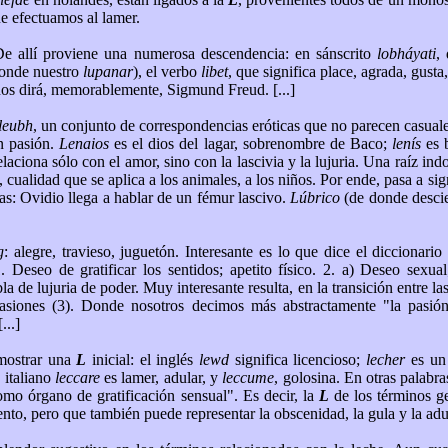
ue efectuamos al lamer.
 De allí proviene una numerosa descendencia: en sánscrito
lobháyati
,
 donde nuestro
lupanar
), el verbo
libet
, que significa place, agrada, gusta
nos dirá, memorablemente, Sigmund Freud. [...]
leubh
, un conjunto de correspondencias eróticas que no parecen casual
on pasión.
Lenaios
es el dios del lagar, sobrenombre de Baco;
lenís
es 
laciona sólo con el amor, sino con la lascivia y la lujuria. Una raíz in
, cualidad que se aplica a los animales, a los niños. Por ende, pasa a si
sas: Ovidio llega a hablar de un fémur lascivo.
Lúbrico
(de donde desci
g
: alegre, travieso, juguetón. Interesante es lo que dice el diccionar
1. Deseo de gratificar los sentidos; apetito físico. 2. a) Deseo sex
de lujuria de poder. Muy interesante resulta, en la transición entre las 
 pasiones (3). Donde nosotros decimos más abstractamente "la pasió
...]
 mostrar una
L
inicial: el inglés
lewd
significa licencioso;
lecher
es un 
 italiano
leccare
es lamer, adular, y
leccume
, golosina. En otras palabr
omo órgano de gratificación sensual". Es decir, la
L
de los términos g
to, pero que también puede representar la obscenidad, la gula y la adul