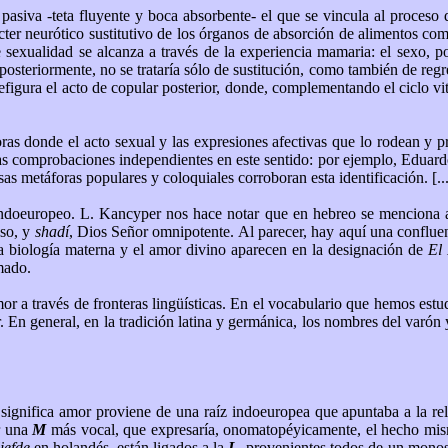
 pasiva -teta fluyente y boca absorbente- el que se vincula al proceso 
cter neurótico sustitutivo de los órganos de absorción de alimentos com
 sexualidad se alcanza a través de la experiencia mamaria: el sexo, p
 posteriormente, no se trataría sólo de sustitución, como también de regr
refigura el acto de copular posterior, donde, complementando el ciclo vi
s donde el acto sexual y las expresiones afectivas que lo rodean y pr
 comprobaciones independientes en este sentido: por ejemplo, Eduard
as metáforas populares y coloquiales corroboran esta identificación. [...
 indoeuropeo. L. Kancyper nos hace notar que en hebreo se mencion
oso, y
shadí
, Dios Señor omnipotente. Al parecer, hay aquí una confluenc
 la biología materna y el amor divino aparecen en la designación de
El
amado.
r a través de fronteras lingüísticas. En el vocabulario que hemos estu
n general, en la tradición latina y germánica, los nombres del varón y d
e significa amor proviene de una raíz indoeuropea que apuntaba a la 
r una
M
más vocal, que expresaría, onomatopéyicamente, el hecho mism
liefde
en holandés, están ligados a la
L
, provenientes todos de un mono