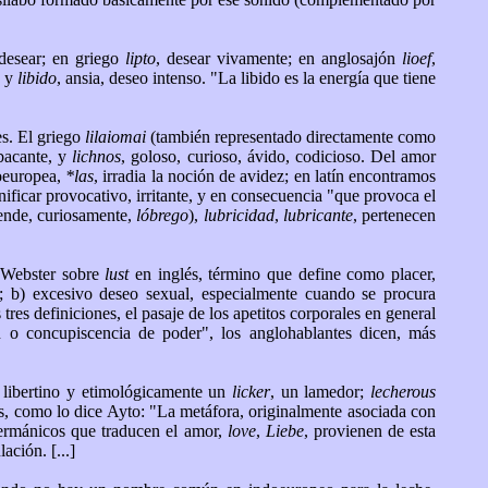
 desear; en griego
lipto
, desear vivamente; en anglosajón
lioef
,
, y
libido
, ansia, deseo intenso. "La libido es la energía que tiene
es. El griego
lilaiomai
(también representado directamente como
bacante, y
lichnos
, goloso, curioso, ávido, codicioso. Del amor
doeuropea,
*las
, irradia la noción de avidez; en latín encontramos
gnificar provocativo, irritante, y en consecuencia "que provoca el
ende, curiosamente,
lóbrego
),
lubricidad
,
lubricante
, pertenecen
io Webster sobre
lust
en inglés, término que define como placer,
ual; b) excesivo deseo sexual, especialmente cuando se procura
tres definiciones, el pasaje de los apetitos corporales en general
n o concupiscencia de poder", los anglohablantes dicen, más
libertino y etimológicamente un
licker
, un lamedor;
lecherous
as, como lo dice Ayto: "La metáfora, originalmente asociada con
ermánicos que traducen el amor,
love
,
Liebe
, provienen de esta
ación. [...]