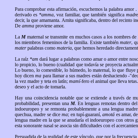
Para comprobar esta afirmación, escuchemos la palabra amor .
derivado es
*amma
, voz familiar, que también significa
madr
decir, la que amamanta. Amita significaba, dentro del recinto 
De
amma
proviene amor.
La
M
maternal se transmite en muchos casos a los nombres de la 
los miembros femeninos de la familia. Existe también
mater
, q
mater
palabras como
materia
, que hemos heredado directament
La raíz
*am
dará lugar a palabras como amar o amor entre nosot
lo propicio, lo bueno (cualidad que todavía se proyecta actual
Lo bueno, lo comestible, lo húmedo, lo maternal, lo que fluye 
hoy dicen
ma
para llamar a sus madres están deshaciendo -"dec
la vez madre y teta en latín;
mamí
-fero el animal que lleva tetas
deseo y el acto de tomarla.
Hay una coincidencia notable que se extiende a través de mu
probabilidad, presentan una
M
. En lenguas remotas dentro del
indoeuropeo y se remonta probablemente a una lengua madre 
quechua, madre se dice
ma
; en tupí-guaraní,
amotá
es amar, de
lengua madre en la que se anudaría el indoeuropeo con otros gra
esta sonorante nasal se asocia sin dificultades con el acercamie
Persuadida de la realidad de este vínculo, que por la frecuenci