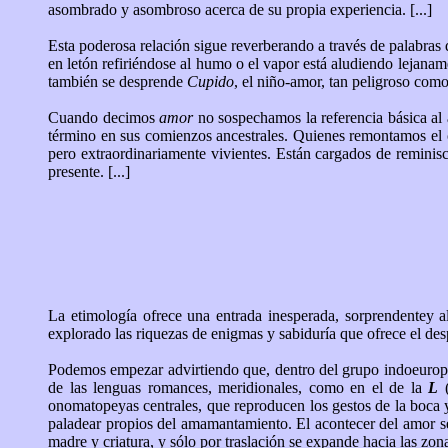
asombrado y asombroso acerca de su propia experiencia. [...]
Esta poderosa relación sigue reverberando a través de palabra
en letón refiriéndose al humo o el vapor está aludiendo lejaname
también se desprende
Cupido
, el niño-amor, tan peligroso como 
Cuando decimos
amor
no sospechamos la referencia básica al
término en sus comienzos ancestrales. Quienes remontamos el cu
pero extraordinariamente vivientes. Están cargados de reminis
presente. [...]
La etimología ofrece una entrada inesperada, sorprendentey a
explorado las riquezas de enigmas y sabiduría que ofrece el des
Podemos empezar advirtiendo que, dentro del grupo indoeuropeo
de las lenguas romances, meridionales, como en el de la
L
(
onomatopeyas centrales, que reproducen los gestos de la boca y
paladear propios del amamantamiento. El acontecer del amor se
madre y criatura, y sólo por traslación se expande hacia las zona