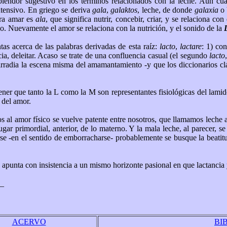
esplendor sugestivo en los términos relacionados con la leche. Aun
ntensivo. En griego se deriva
gala
,
galaktos
, leche, de donde
galaxia
o 
ara amar es
ala
, que significa nutrir, concebir, criar, y se relaciona con 
o. Nuevamente el amor se relaciona con la nutrición, y el sonido de la
ntas acerca de las palabras derivadas de esta raíz:
lacto
,
lactare
: 1) co
cia, deleitar. Acaso se trate de una confluencia casual (el segundo
lacto
e irradia la escena misma del amamantamiento -y que los diccionarios cl
tener que tanto la L como la M son representantes fisiológicas del lami
 del amor.
os al amor físico se vuelve patente entre nosotros, que llamamos leche 
gar primordial, anterior, de lo materno. Y la mala leche, al parecer, 
se -en el sentido de emborracharse- probablemente se busque la beatitud
r, apunta con insistencia a un mismo horizonte pasional en que lactancia
_
ACERVO
BI