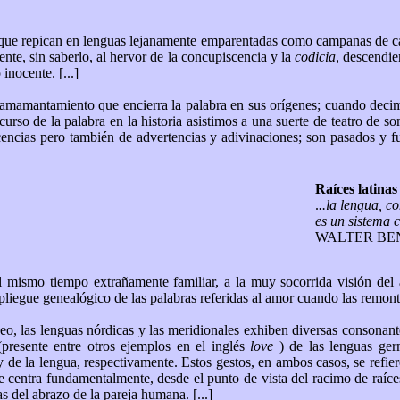
s que repican en lenguas lejanamente emparentadas como campanas de c
nte, sin saberlo, al hervor de la concupiscencia y la
codicia
, descendie
inocente. [...]
 amamantamiento que encierra la palabra en sus orígenes; cuando dec
rso de la palabra en la historia asistimos a una suerte de teatro de 
cencias pero también de advertencias y adivinaciones; son pasados y f
Raíces latinas
.
..la lengua, c
es un sistema c
WALTER BE
l mismo tiempo extrañamente familiar, a la muy socorrida visión del
pliegue genealógico de las palabras referidas al amor cuando las remonta
, las lenguas nórdicas y las meridionales exhiben diversas consonante
presente entre otros ejemplos en el inglés
love
) de las lenguas germ
 de la lengua, respectivamente. Estos gestos, en ambos casos, se refie
 centra fundamentalmente, desde el punto de vista del racimo de raíce
s del abrazo de la pareja humana. [...]