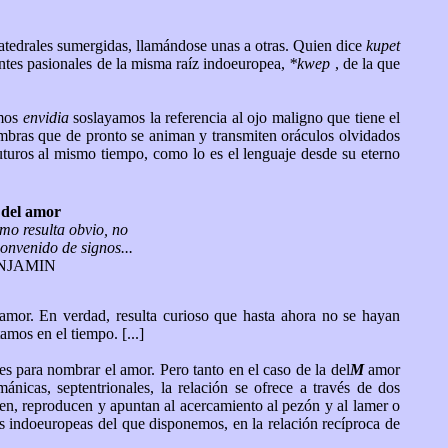
atedrales sumergidas, llamándose unas a otras. Quien dice
kupet
ntes pasionales de la misma raíz indoeuropea,
*kwep
, de la que
imos
envidia
soslayamos la referencia al ojo maligno que tiene el
sombras que de pronto se animan y transmiten oráculos olvidados
uturos al mismo tiempo, como lo es el lenguaje desde su eterno
 del amor
omo resulta obvio, no
onvenido de signos...
NJAMIN
 amor. En verdad, resulta curioso que hasta ahora no se hayan
mos en el tiempo. [...]
s para nombrar el amor. Pero tanto en el caso de la del
M
amor
ánicas, septentrionales, la relación se ofrece a través de dos
ren, reproducen y apuntan al acercamiento al pezón y al lamer o
s indoeuropeas del que disponemos, en la relación recíproca de