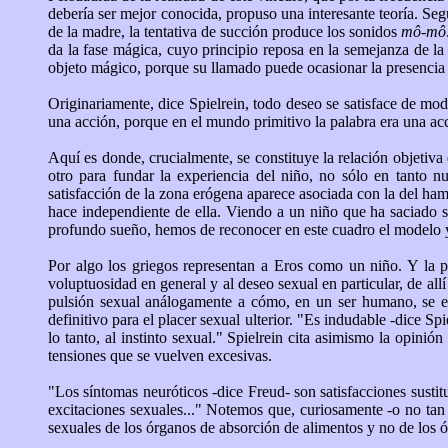
debería ser mejor conocida, propuso una interesante teoría. Segú
de la madre, la tentativa de succión produce los sonidos
mô-mô
da la fase mágica, cuyo principio reposa en la semejanza de la
objeto mágico, porque su llamado puede ocasionar la presencia
Originariamente, dice Spielrein, todo deseo se satisface de mo
una acción, porque en el mundo primitivo la palabra era una ac
Aquí es donde, crucialmente, se constituye la relación objetiva
otro para fundar la experiencia del niño, no sólo en tanto 
satisfacción de la zona erógena aparece asociada con la del ham
hace independiente de ella. Viendo a un niño que ha saciado su
profundo sueño, hemos de reconocer en este cuadro el modelo y 
Por algo los griegos representan a Eros como un niño. Y la 
voluptuosidad en general y al deseo sexual en particular, de all
pulsión sexual análogamente a cómo, en un ser humano, se ext
definitivo para el placer sexual ulterior. "Es indudable -dice Sp
lo tanto, al instinto sexual." Spielrein cita asimismo la opini
tensiones que se vuelven excesivas.
"Los síntomas neuróticos -dice Freud- son satisfacciones susti
excitaciones sexuales..." Notemos que, curiosamente -o no tan c
sexuales de los órganos de absorción de alimentos y no de los 