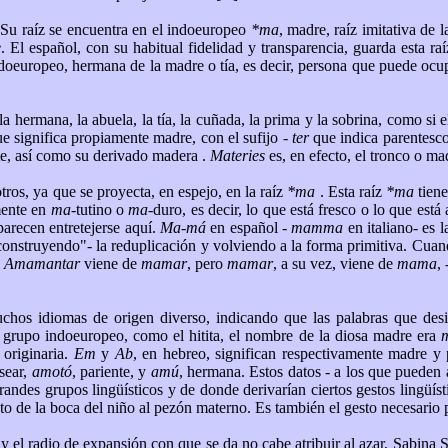
 Su raíz se encuentra en el indoeuropeo
*ma
, madre, raíz imitativa de 
e
. El español, con su habitual fidelidad y transparencia, guarda esta r
indoeuropeo, hermana de la madre o tía, es decir, persona que puede oc
hermana, la abuela, la tía, la cuñada, la prima y la sobrina, como si el
ue significa propiamente madre, con el sufijo -
ter
que indica parentesc
e, así como su derivado madera .
Materies
es, en efecto, el tronco o ma
ros, ya que se proyecta, en espejo, en la raíz
*ma
. Esta raíz
*ma
tiene
mente en
ma
-tutino o
ma
-duro, es decir, lo que está fresco o lo que est
parecen entretejerse aquí.
Ma-má
en español -
mamma
en italiano- es l
onstruyendo"- la reduplicación y volviendo a la forma primitiva. Cuan
.
Amamantar
viene de
mamar
, pero
mamar
, a su vez, viene de
mama
,
chos idiomas de origen diverso, indicando que las palabras que desi
 grupo indoeuropeo, como el hitita, el nombre de la diosa madre era
originaria.
Em
y
Ab
, en hebreo, significan respectivamente madre y
sear,
amotó
, pariente, y
amú
, hermana. Estos datos - a los que pueden 
ndes grupos lingüísticos y de donde derivarían ciertos gestos lingüísti
nto de la boca del niño al pezón materno. Es también el gesto necesario 
a y el radio de expansión con que se da no cabe atribuir al azar, Sabina