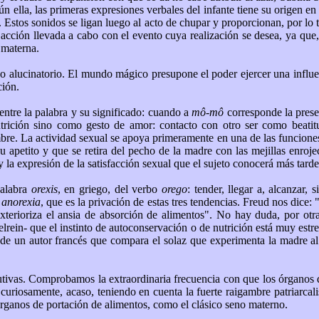
n ella, las primeras expresiones verbales del infante tiene su origen en
. Estos sonidos se ligan luego al acto de chupar y proporcionan, por lo t
 acción llevada a cabo con el evento cuya realización se desea, ya que
 materna.
do alucinatorio. El mundo mágico presupone el poder ejercer una influe
ción.
 entre la palabra y su significado: cuando a
mô-mô
corresponde la prese
nutrición sino como gesto de amor: contacto con otro ser como beatit
bre. La actividad sexual se apoya primeramente en una de las funciones 
 apetito y que se retira del pecho de la madre con las mejillas enroj
la expresión de la satisfacción sexual que el sujeto conocerá más tarde
palabra
orexis
, en griego, del verbo
orego
: tender, llegar a, alcanzar,
í
anorexia
, que es la privación de estas tres tendencias. Freud nos dice
erioriza el ansia de absorción de alimentos". No hay duda, por otra
ielrein- que el instinto de autoconservación o de nutrición está muy est
ón de un autor francés que compara el solaz que experimenta la madre a
tutivas. Comprobamos la extraordinaria frecuencia con que los órganos d
uriosamente, acaso, teniendo en cuenta la fuerte raigambre patriarcali
órganos de portación de alimentos, como el clásico seno materno.