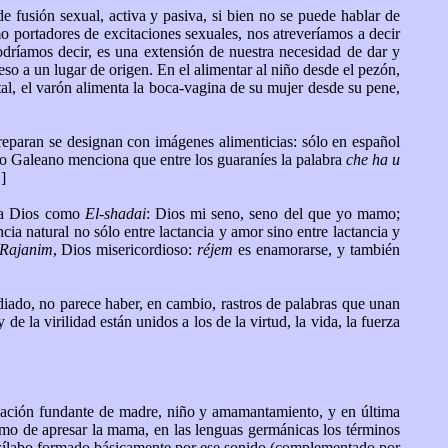
de fusión sexual, activa y pasiva, si bien no se puede hablar de
o portadores de excitaciones sexuales, nos atreveríamos a decir
odríamos decir, es una extensión de nuestra necesidad de dar y
eso a un lugar de origen. En el alimentar al niño desde el pezón,
tal, el varón alimenta la boca-vagina de su mujer desde su pene,
eparan se designan con imágenes alimenticias: sólo en español
o Galeano menciona que entre los guaraníes la palabra
che ha u
]
a a Dios como
El-shadai
: Dios mi seno, seno del que yo mamo;
ia natural no sólo entre lactancia y amor sino entre lactancia y
 Rajanim
, Dios misericordioso:
réjem
es enamorarse, y también
diado, no parece haber, en cambio, rastros de palabras que unan
e la virilidad están unidos a los de la virtud, la vida, la fuerza
relación fundante de madre, niño y amamantamiento, y en última
o de apresar la mama, en las lenguas germánicas los términos
sílabo formado básicamente por ese sonido (complementado por