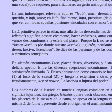
una vocal) que requiere, para articularse, un gesto análogo al q
La raíz indoeuropea relevante aquí es
*leubh
: amar, desear.
querido, y
lufu
, amor; en latín, finalmente,
lupa
, prostituta (de
que ver con todas aquellas pulsiones vinculadas con el amor", 
La
L
primitiva parece irradiar, más allá de los descendientes de
leliemai
) significa desear vivamente, hacer esfuerzos, amar c
vamos deslizándonos a la esfera del placer. Porque la
L
no se re
*las
en
lasciuus
(de donde nuestro
lascivo
): juguetón, petulante
deseo, lascivo, licencioso". Se dice de las personas y de las co
a territorios semejantes.
En alemán encontramos
Lust
, placer, deseo, diversión, y
lusti
delicia, apetito. Entre las diversas acepciones encontramos: 
satisfacción ilimitada. 3. Deseo abrumador, como cuando se habla 
(1) al foco de lo sexual (2), y luego la extensión a otras
freudianamente,
lust of power
, "la lascivia o lujuria del poder". [
Los nombres de la lascivia en muchas lenguas coinciden en
significa lujurioso. En griego,
lekaléos
quiere decir obsceno; en
los placeres de la mesa y de la cama, se apoya en la lengua c
misma
L
de
lamer
, presente desde el origen en el amamantamien