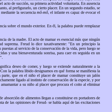
 el acto de succión, su primera actividad voluntaria. En ausencia
anto, al prefigurarlo, un cierto placer. En un segundo estadio, se
, mediante la secuencia
mô-mô
, el infante es capaz de evocar el
ncia sobre el mundo exterior. En él, la palabra puede remplazar
ncia de la madre. El acto de mamar es esencial más que ningún
ud suprema. Freud lo dice taxativamente: "En un principio la
puestas al servicio de la conservación de la vida, pero luego se
ecidas y una bienaventurada sonrisa, para caer en seguida en un
".
 significa deseo de comer, y luego se extiende naturalmente a la
: "Con la palabra libido designamos en qué forma se manifiesta la
 parte, que en el niño el placer de mamar constituye un jalón
rechamente ligado al instinto de conservación de la especie, y por
l amamantar a su niño al placer que procura el coito al eliminar
e absorción de alimentos llegan a constituirse en portadores de
sta de las opiniones de Freud- se habla aquí de las excitaciones