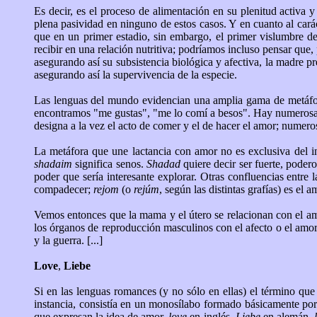
Es decir, es el proceso de alimentación en su plenitud activa y
plena pasividad en ninguno de estos casos. Y en cuanto al cará
que en un primer estadio, sin embargo, el primer vislumbre de
recibir en una relación nutritiva; podríamos incluso pensar que,
asegurando así su subsistencia biológica y afectiva, la madre p
asegurando así la supervivencia de la especie.
Las lenguas del mundo evidencian una amplia gama de metáfora
encontramos "me gustas", "me lo comí a besos". Hay numerosas
designa a la vez el acto de comer y el de hacer el amor; numeros
La metáfora que une lactancia con amor no es exclusiva del
shadaim
significa senos.
Shadad
quiere decir ser fuerte, poder
poder que sería interesante explorar. Otras confluencias entre
compadecer;
rejom
(o
rejúm
, según las distintas grafías) es el 
Vemos entonces que la mama y el útero se relacionan con el amo
los órganos de reproducción masculinos con el afecto o el amor. E
y la guerra. [...]
Love
,
Liebe
Si en las lenguas romances (y no sólo en ellas) el término qu
instancia, consistía en un monosílabo formado básicamente po
que expresan la idea de amor,
love
en inglés,
Liebe
en alemán,