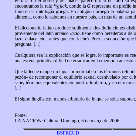
Pero la
L
del deseo y del placer parece brillar en todo su 
encontramos la raíz
*(g)lak
, donde la
G
representa un prefijo i
Juno en la mitología griega. En antiguo noruego la palabra p
alimenta, como lo sabemos en nuestro país, en más de un sentid
El diccionario latino produce sutilmente dos definiciones disti
proveniente del latín arcaico
lacio
, tiene como herederos a deli
lazo, enlace, etc., antes que con leche). Pero la seducción qu
pregunta. [...]
Cualquiera sea la explicación que se logre, lo importante es re
una escena primitiva difícil de erradicar en la memoria ancestral
Que la leche ocupe un lugar primordial en los términos referid
pezón- de recomponer el equilibrio sexual desnivelado por el lu
sabe, términos equivalentes en nuestro lunfardo; y en el mamar
[...]
El signo lingüístico, menos arbitrario de lo que se solía supone
__________________________________________________
Fonte:
LA NACIÓN: Cultura. Domingo, 6 de março de 2006.
BSFREUD