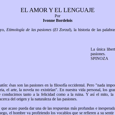
EL AMOR Y EL LENGUAJE
Por
Ivonne Bordelois
ayo,
Etimología de las pasiones
(
El Zorzal
), la historia de las palab
La única liber
pasiones.
SPINOZA
n: ésas son las pasiones en la filosofía occidental. Pero "nada import
toria, el arte, la novela no existirían". En nuestra vida personal, los 
nducirnos tanto a la felicidad como a la ruina. Y así el mito, la re
cerca del origen y la naturaleza de las pasiones.
r que acaso pueda dar una de las respuestas más profundas e inesperadas
fuego, el hombre va profiriendo los vocablos que se refieren a su senti