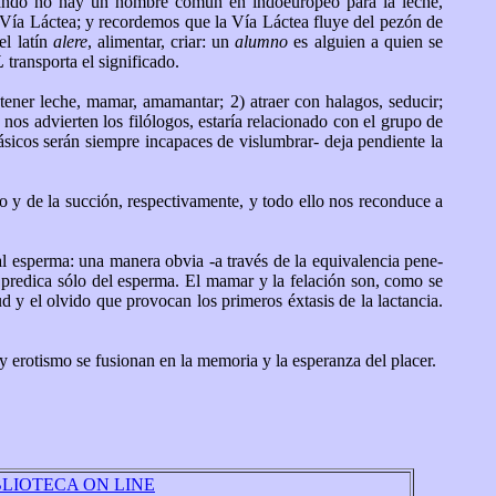
 cuando no hay un nombre común en indoeuropeo para la leche,
Vía Láctea; y recordemos que la Vía Láctea fluye del pezón de
el latín
alere
, alimentar, criar: un
alumno
es alguien a quien se
L
transporta el significado.
ntener leche, mamar, amamantar; 2) atraer con halagos, seducir;
, nos advierten los filólogos, estaría relacionado con el grupo de
ásicos serán siempre incapaces de vislumbrar- deja pendiente la
do y de la succión, respectivamente, y todo ello nos reconduce a
al esperma: una manera obvia -a través de la equivalencia pene-
se predica sólo del esperma. El mamar y la felación son, como se
 y el olvido que provocan los primeros éxtasis de la lactancia.
 y erotismo se fusionan en la memoria y la esperanza del placer.
BLIOTECA ON LINE