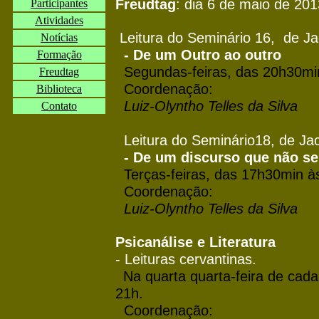
Freudtag
: dia 6 de maio de 201
Participantes
Atividades
Leitura do Seminário 16,
de Ja
Notícias
- De um Outro ao outro
Formação
Segundas-feiras, das 20h30mi
Freudtag
Coordenação:
Biblioteca
Luiz-Olyntho Telles da Silva
Contato
Leitura do Seminário18,
de Ja
- De um discurso que não se
Terças-feiras, das 17h30min à
Coordenação:
Luiz-Olyntho Telles da Silva
Psicanálise e Literatura
- Leituras cervantinas.
Na quarta quarta-feira de cad
21h.
Coordenação: