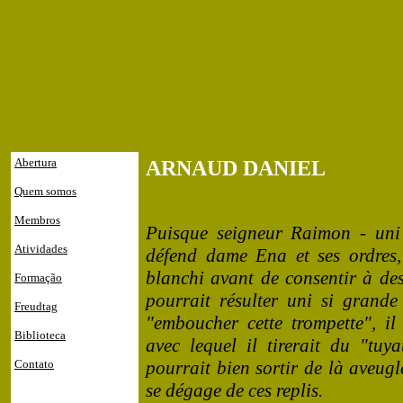
Abertura
ARNAUD DANIEL
Quem somos
Membros
Puisque seigneur Raimon - uni
Atividades
défend dame Ena et ses ordres, 
blanchi avant de consentir à des 
Formação
pourrait résulter uni si grand
Freudtag
"emboucher cette trompette", il
Biblioteca
avec lequel il tirerait du "tuya
Contato
pourrait bien sortir de là aveugl
se dégage de ces replis.