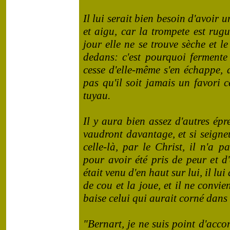
Il lui serait
bien besoin d'avoir un
et aigu, car la trompete est rugu
jour elle ne se trouve sèche et 
dedans: c'est pourquoi fermente
cesse d'elle-même s'en échappe, 
pas qu'il soit jamais un favori 
tuyau.
Il y aura bien assez d'autres épr
vaudront davantage, et si seigneu
celle-là, par le Christ, il n'a 
pour avoir été pris de peur et d'e
était venu d'en haut sur lui, il lu
de cou et la joue, et il ne convi
baise celui qui aurait corné dans
"Bernart, je ne suis point d'acco