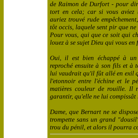
de Raimon de Durfort - pour dir
tort en cela; car si vous aviez 
auriez trouvé rude empêchement,
tôt occis, laquele sent pir que ne
Pour vous, qui que ce soit qui c
louez à se sujet Dieu qui vous en 
Oui, il est bien échappé à un 
reproché ensuite à son fils et à
lui vaudrait qu'il fût allé en exil
l'etonnoir entre l'échine et le p
matières couleur de rouille. Il 
garantir, qu'elle ne lui compissât 
Dame, que Bernart ne se dispose
trompette sans un grand "dousil"
trou du pénil, et alors il pourra c