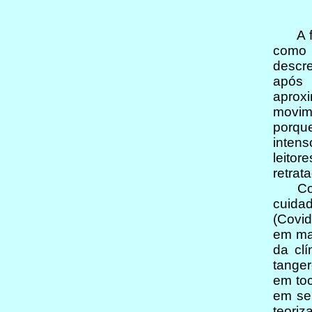
A fra
como 
descre
após 
aprox
movim
porque
intens
leitor
retrat
Consi
cuidad
(Covi
em man
da clí
tanger
em toc
em se 
teori