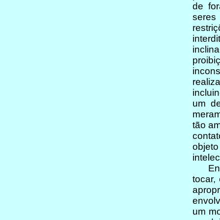
de for
seres
restr
interd
inclin
proi
incon
realiz
inclu
um de
meram
tão am
conta
objet
intele
Enten
tocar,
apropr
envol
um mov