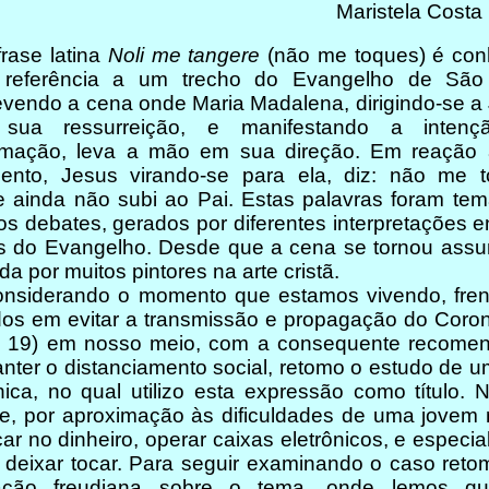
Maristela Costa
se latina
Noli me tangere
(não me toques) é con
referência a um trecho do Evangelho de São
vendo a cena onde Maria Madalena, dirigindo-se a
sua ressurreição, e manifestando a inten
imação, leva a mão em sua direção. Em reação 
ento, Jesus virando-se para ela, diz: não me t
 ainda não subi ao Pai. Estas palavras foram tem
os debates, gerados por diferentes interpretações e
es do Evangelho. Desde que a cena se tornou assun
ada por muitos pintores na arte cristã.
derando o momento que estamos vivendo, fren
os em evitar a transmissão e propagação do Coron
d 19) em nosso meio, com a consequente recome
ter o distanciamento social, retomo o estudo de 
nica, no qual utilizo esta expressão como título. 
e, por aproximação às dificuldades de uma jovem 
ar no dinheiro, operar caixas eletrônicos, e especi
deixar tocar. Para seguir examinando o caso reto
zação freudiana sobre o tema, onde lemos qu