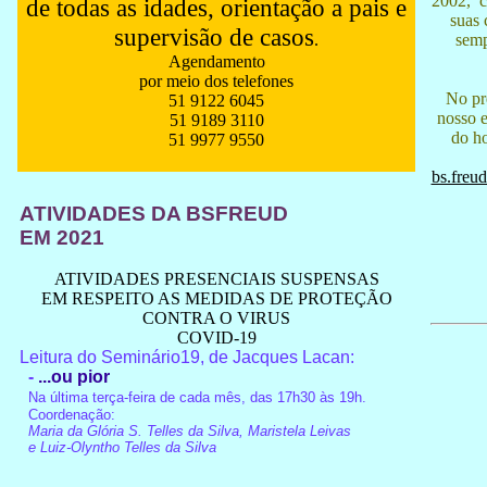
2002, co
de todas as idades, orientação a pais e
suas 
supervisão de casos
.
semp
Agendamento
por meio dos telefones
No pr
51 9122 6045
nosso e
51 9189 3110
do ho
51 9977 9550
bs.freu
ATIVIDADES DA BSFREUD
EM 2021
ATIVIDADES PRESENCIAIS SUSPENSAS
EM RESPEITO AS MEDIDAS DE PROTEÇÃO
CONTRA O VIRUS
COVID-19
Leitura do Seminário19,
de Jacques Lacan:
-
...ou pior
Na última terça-feira de cada mês, das 17h30 às 19h.
Coordenação:
Maria da Glória S. Telles da Silva, Maristela Leivas
e Luiz-Olyntho Telles da Silva