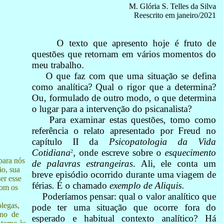
M. Glória S. Telles da Silva
Reescrito em janeiro/2021
O texto que apresento hoje é fruto de
questões que retornam em vários momentos do
meu trabalho.
O que faz com que uma situação se defina
como analítica? Qual o rigor que a determina?
Ou, formulado de outro modo, o que determina
o lugar para a intervenção do psicanalista?
Para examinar estas questões, tomo como
referência o relato apresentado por Freud no
capítulo II da
Psicopatologia da Vida
Cotidiana
, onde escreve sobre o
esquecimento
2
para nós
de palavras estrangeiras
. Ali, ele conta um
ão, sua
breve episódio ocorrido durante uma viagem de
er esse
férias. É o chamado
exemplo de Aliquis
.
com os
Poderíamos pensar: qual o valor analítico que
olegas,
pode ter uma situação que ocorre fora do
 ano de
esperado e habitual contexto analítico? Há