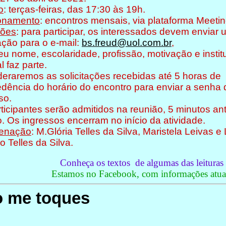
o
: terças-feiras, das 17:30 às 19h.
onamento
: encontros mensais, via plataforma Meetin
ções
: para participar, os interessados devem enviar
tação para o e-mail:
bs.freud@uol.com.br
,
u nome, escolaridade, profissão, motivação e instit
l faz parte.
eraremos as solicitações recebidas até 5 horas de
dência do horário do encontro para enviar a senha 
so.
ticipantes serão admitidos na reunião, 5 minutos an
o. Os ingressos encerram no início da atividade.
enação
: M.Glória Telles da Silva, Maristela Leivas e 
o Telles da Silva.
Conheça os textos de algumas das leituras
Estamos no Facebook, com informações atual
 me toques