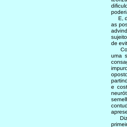
dific
poder
E, des
as pos
advind
sujeit
de evi
Confo
uma si
consag
impur
oposto
partin
e cos
neurót
semel
contud
aprese
Diz F
primei