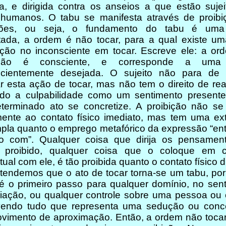
a, e dirigida contra os anseios a que estão suje
 humanos. O tabu se manifesta através de proibi
ições, ou seja, o fundamento do tabu é um
itada, a ordem é não tocar, para a qual existe um
ação no inconsciente em tocar. Escreve ele: a or
bição é consciente, e corresponde a uma
scientemente desejada. O sujeito não para de 
ar esta ação de tocar, mas não tem o direito de real
indo a culpabilidade como um sentimento presente
terminado ato se concretize. A proibição não se 
ente ao contato físico imediato, mas tem uma ex
pla quanto o emprego metafórico da expressão “en
to com”. Qualquer coisa que dirija os pensamen
o proibido, qualquer coisa que o coloque em c
ctual com ele, é tão proibida quanto o contato físico d
demos que o ato de tocar torna-se um tabu, por
 é o primeiro passo para qualquer domínio, no sen
iação, ou qualquer controle sobre uma pessoa ou 
vendo tudo que representa uma sedução ou conc
imento de aproximação. Então, a ordem não tocar,