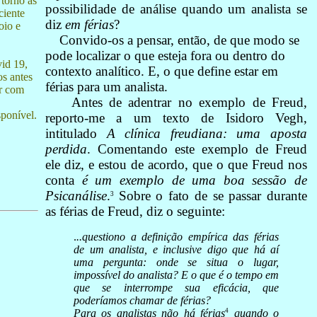
 torno às
possibilidade de análise quando um analista se
ciente
diz
em férias
?
oio e
Convido-os a pensar, então, de que modo se
pode localizar o que esteja fora ou dentro do
id 19,
contexto analítico. E, o que define estar em
os antes
férias para um analista.
ar com
Antes de adentrar no exemplo de Freud,
sponível.
reporto-me a um texto de Isidoro Vegh,
intitulado
A clínica freudiana: uma aposta
perdida
. Comentando este exemplo de Freud
ele diz, e estou de acordo, que o que Freud nos
conta
é um exemplo de uma boa sessão de
Psicanálise
.
Sobre o fato de se passar durante
3
as férias de Freud, diz o seguinte:
.
..questiono a definição empírica das férias
de um analista, e inclusive digo que há aí
uma pergunta: onde se situa o lugar,
impossível do analista? E o que é o tempo em
que se interrompe sua eficácia, que
poderíamos chamar de férias?
4
Para os analistas não há férias
quando o