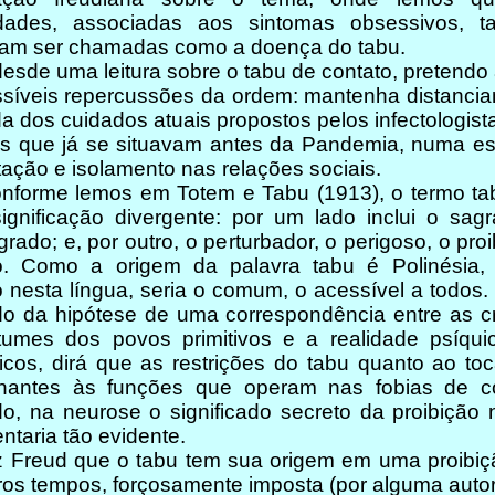
uldades, associadas aos sintomas obsessivos, 
iam ser chamadas como a doença do tabu.
de uma leitura sobre o tabu de contato, pretendo 
síveis repercussões da ordem: mantenha distancia
a dos cuidados atuais propostos pelos infectologist
os que já se situavam antes da Pandemia, numa es
tação e isolamento nas relações sociais.
rme lemos em Totem e Tabu (1913), o termo ta
gnificação divergente: por um lado inclui o sagr
rado; e, por outro, o perturbador, o perigoso, o proi
o. Como a origem da palavra tabu é Polinésia,
 nesta língua, seria o comum, o acessível a todos.
do da hipótese de uma correspondência entre as c
tumes dos povos primitivos e a realidade psíqui
icos, dirá que as restrições do tabu quanto ao to
hantes às funções que operam nas fobias de co
o, na neurose o significado secreto da proibição
ntaria tão evidente.
reud que o tabu tem sua origem em uma proibiç
ros tempos, forçosamente imposta (por alguma auto