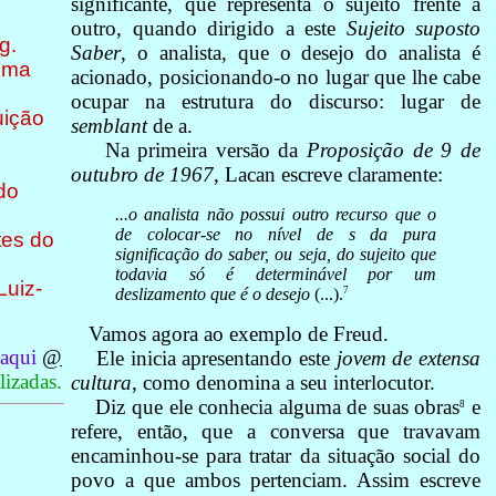
significante, que representa o sujeito frente a
outro, quando dirigido a este
Sujeito suposto
g.
Saber
, o analista, que o desejo do analista é
 uma
acionado, posicionando-o no lugar que lhe cabe
ocupar na estrutura do discurso: lugar de
uição
semblant
de a.
Na primeira versão da
Proposição de 9 de
outubro de 1967
, Lacan escreve claramente:
do
...o analista não possui outro recurso que o
de colocar-se no nível de s da pura
tes do
significação do saber, ou seja, do sujeito que
todavia só é determinável por um
Luiz-
7
deslizamento que é o desejo
(...).
Vamos agora ao exemplo de Freud.
 aqui
@
Ele inicia apresentando este
jovem de extensa
izadas.
cultura
, como denomina a seu interlocutor.
Diz que ele conhecia alguma de suas obras
e
8
refere, então, que a conversa que travavam
encaminhou-se para tratar da situação social do
povo a que ambos pertenciam. Assim escreve