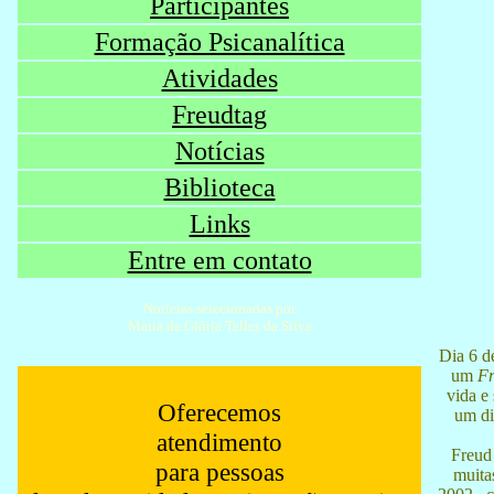
Participantes
Formação Psicanalítica
Atividades
Freudtag
Notícias
Biblioteca
Links
Entre em contato
Notícias selecionadas por
Maria da Glória Telles da Silva
Dia 6 d
um
Fr
vida e
Oferecemos
um di
atendimento
Freud 
para pessoas
muitas