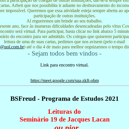
m a participação de colegas de outras instituições, dar-se-á sempre em
cartas. Arbeit que nos possibilita ir adiante no desbravamento do incons
re impossível. Queremos que essa atividade esteja sempre aberta ao ap
participação de outras instituições.
Aí ergueremos um brinde ao seu trabalho.
esente ano, face às inumeras dificuldades desencadeadas pelo vírus Cov
ncontro será virtual. Para participar, basta clicar no link abaixo 5 minut
rário do encontro para ser admitido. Os colegas que quiserem particip
leitura de uma de suas cartas, pedimos que nos avisem (pelo e-mail
d@uol.com.br
) até o dia 4 de maio para melhor orgnizarmos o tempo di
- Sejam todos bem vindos -
Link para encontro virtual.
https://meet.google.com/sua-zkft-obm
BSFreud - Programa de Estudos 2021
Leituras do
Seminário 19 de Jacques Lacan
...ou pior