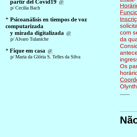
partir del Covid19
@
Horári
p/ Cecilia Bach
Funci
Inscri
*
Psicoanálisis en tiempos de voz
solici
computarizada
com se
y mirada digitalizada
@
da qua
p/ Alvaro Tulaniche
Consid
*
Fique em casa
@
antece
p/ Maria da Glória S. Telles da Silva
ingres
Os par
horári
Coord
Olynth
____
Não