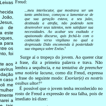
Freud:
 Leivas
...meu interlocutor, que mostrava ser um
hecida
tanto ambicioso, começou a lamentar-se de
 João,
que sua geração estava, a seu juízo,
 Jesus,
destinada a atrofia, não podendo nem
ção de
desenvolver seus talentos, nem satisfazer sua
necessidades. Ao acabar seu exaltado e
a este
apaixonado discurso, quis fechá-lo com o
oques,
conhecido verso virgiliano no qual a
a para
desprezada Dido encomenda à posteridade
ntre os
9
sua vingança sobre Enéas
.
to, foi
Surge aí o tropeço do jovem. Ao querer citar
a frase, diz a primeira palavra e trava. Não
te aos
lembra a sequência, e
na tentativa de preencher
avírus
uma notória lacuna
, como diz Freud, expressa
ndação
a frase do seguinte modo:
Exoriar(e) ex nostris
um caso
ossibus ultor!
10
Noli me
É possível que o jovem tenha reconhecido no
mulher
rosto de Freud a expressão de sua falha, pois de
almente
imediato irá dizer:
marei a
e tais