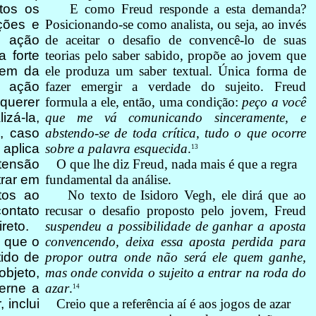
E como Freud responde a esta demanda?
itos os
Posicionando-se como analista, ou seja, ao invés
ções e
de aceitar o desafio de convencê-lo de suas
a ação
teorias pelo saber sabido, propõe ao jovem que
a forte
ele produza um saber textual. Única forma de
dem da
fazer emergir a verdade do sujeito. Freud
 ação
formula a ele, então, uma condição:
peço a você
querer
que me vá comunicando sinceramente, e
izá-la,
abstendo-se de toda crítica, tudo o que ocorre
, caso
sobre a palavra esquecida
.
aplica
13
O que lhe diz Freud, nada mais é que a regra
tensão
fundamental da análise.
trar em
No texto de Isidoro Vegh, ele dirá que ao
tos ao
recusar o desafio proposto pelo jovem, Freud
ontato
suspendeu a possibilidade de ganhar a aposta
ireto.
convencendo, deixa essa aposta perdida para
 que o
propor outra onde não será ele quem ganhe,
tido de
mas onde convida o sujeito a entrar na roda do
objeto,
azar
.
erne a
14
Creio que a referência aí é aos jogos de azar
 inclui