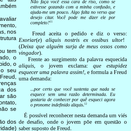
Não faça você essa cara de riso, como se
também
estivesse gozando com a minha confusão, e
ajuda-me um pouco. Algo falta no verso que
desejo citar. Você pode me dizer ele por
avaliar
11
completo?
mento,
as, nos
Freud aceita o pedido e diz o verso:
trutura
Exoriar
(
e
)
aliquis nostris ex ossibus ultor
!
(
Deixa que alguém surja de meus ossos como
bu tem
vingador
).
ado, o
Frente ao surgimento da palavra esquecida
bido, o
aliquis
, o jovem exclama:
que estupidez
 o seu
esquecer uma palavra assim!
, e formula a Freud
 Freud,
uma demanda:
renças
...por certo que você sustenta que nada se
ca dos
esquece sem uma razão determinada. Eu
car são
gostaria de conhecer por quê esqueci agora
ntato,
12
o pronome indefinido
aliquis.
 não se
É possível reconhecer nesta demanda um viés
de desafio, onde o jovem põe em questão o
ão dos
saber suposto de Freud.
ridade)